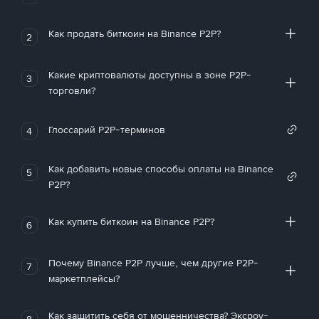
Как продать биткоин на Binance P2P?
2
Какие криптовалюты доступны в зоне P2P-
3
торговли?
Глоссарий P2P-терминов
4
Как добавить новые способы оплаты на Binance
5
P2P?
Как купить биткоин на Binance P2P?
6
Почему Binance P2P лучше, чем другие P2P-
7
маркетплейсы?
Как защитить себя от мошенничества? Эксроу-
8