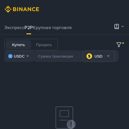
Экспресс
P2P
Крупная торговля
Купить
Продать
USDC
USD