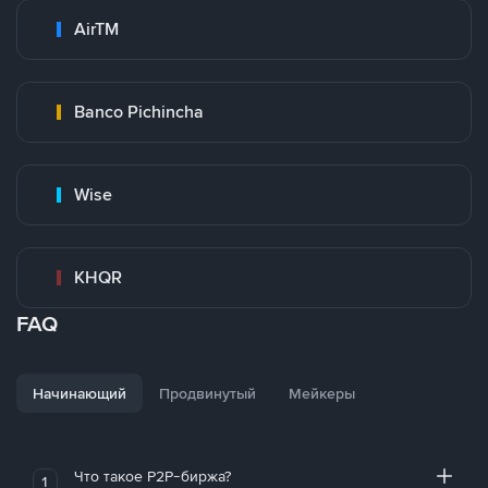
AirTM
Banco Pichincha
Wise
KHQR
FAQ
Начинающий
Продвинутый
Мейкеры
Что такое P2P-биржа?
1