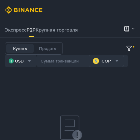
Экспресс
P2P
Крупная торговля
Купить
Продать
USDT
COP