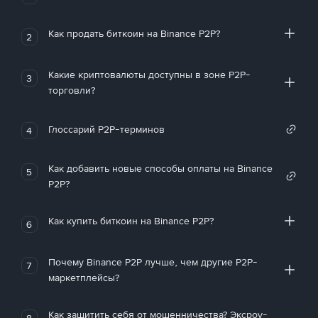
Как продать биткоин на Binance P2P?
2
Какие криптовалюты доступны в зоне P2P-
3
торговли?
Глоссарий P2P-терминов
4
Как добавить новые способы оплаты на Binance
5
P2P?
Как купить биткоин на Binance P2P?
6
Почему Binance P2P лучше, чем другие P2P-
7
маркетплейсы?
Как защитить себя от мошенничества? Эксроу-
8