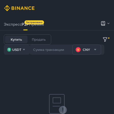
Застраховано
Экспресс
P2P
Премия
Купить
Продать
USDT
CNY