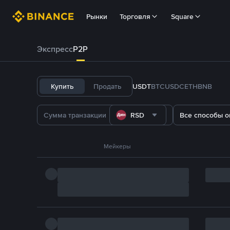
Рынки
Торговля
Square
Экспресс
P2P
Купить
Продать
USDT
BTC
USDC
ETH
BNB
RSD
Все способы о
Мейкеры