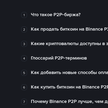
Что такое P2P-биржа?
1
Как продать биткоин на Binance P
2
Какие криптовалюты доступны в з
3
Глоссарий P2P-терминов
4
Как добавить новые способы опла
5
Как купить биткоин на Binance P2
6
Почему Binance P2P лучше, чем 
7