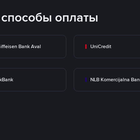
 способы оплаты
iffeisen Bank Aval
UniCredit
kBank
NLB Komercijalna Ba