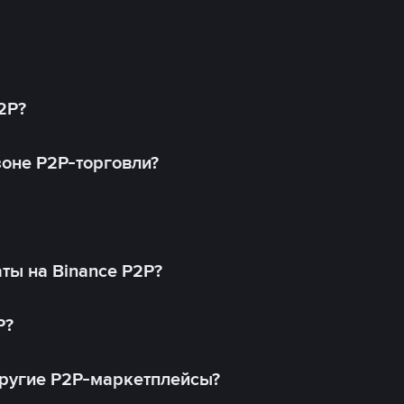
2P?
оне P2P-торговли?
ты на Binance P2P?
P?
другие P2P-маркетплейсы?