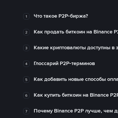
Что такое P2P-биржа?
1
Как продать биткоин на Binance P
2
Какие криптовалюты доступны в з
3
Глоссарий P2P-терминов
4
Как добавить новые способы опла
5
Как купить биткоин на Binance P2
6
Почему Binance P2P лучше, чем 
7