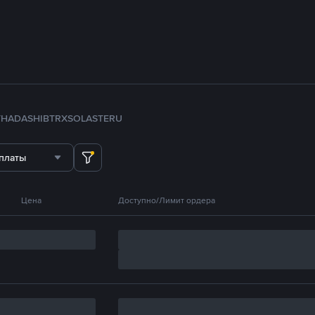
TH
ADA
SHIB
TRX
SOL
ASTER
U
платы
Цена
Доступно/Лимит ордера