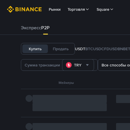
Рынки
Торговля
Square
Экспресс
P2P
Купить
Продать
USDT
BTC
USDC
FDUSD
BNB
E
TRY
Все способы о
Мейкеры