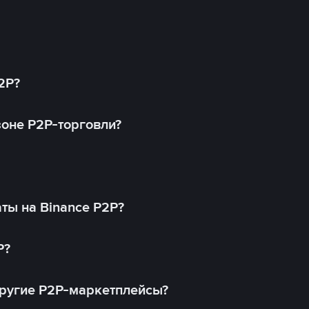
2P?
оне P2P-торговли?
ты на Binance P2P?
P?
другие P2P-маркетплейсы?