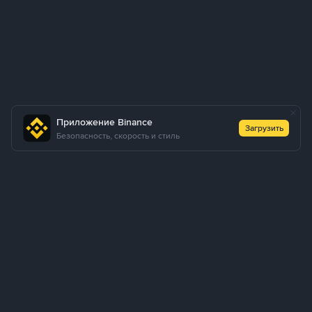
Приложение Binance
Загрузить
Безопасность, скорость и стиль
Как купить USDT через P2P Express
Купить USDT
Продать USDT