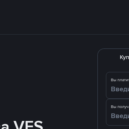
Куп
Вы плати
Вы получ
за VES