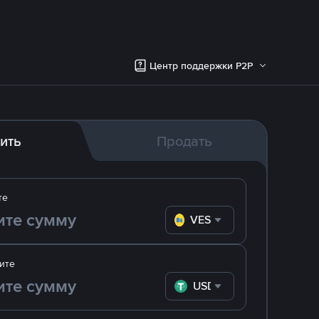
Центр поддержки P2P
ить
Продать
те
VES
ите
USDT