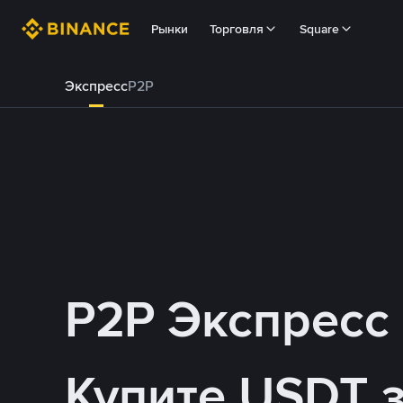
Рынки
Торговля
Square
Экспресс
P2P
P2P Экспресс
Купите USDT 