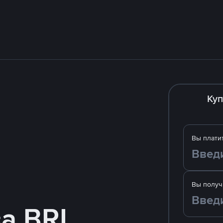
Куп
Вы плати
Вы получ
за BRL