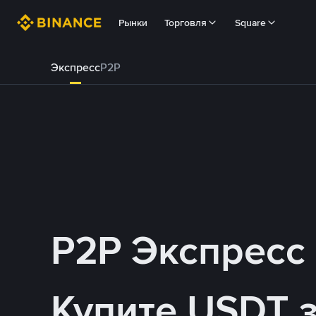
Рынки
Торговля
Square
Экспресс
P2P
P2P Экспресс
Купите USDT 