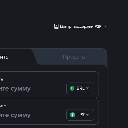
Центр поддержки P2P
ить
Продать
те
BRL
ите
USDT