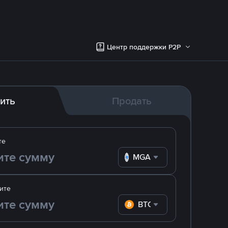
Центр поддержки P2P
ить
Продать
те
MGA
ите
BTC