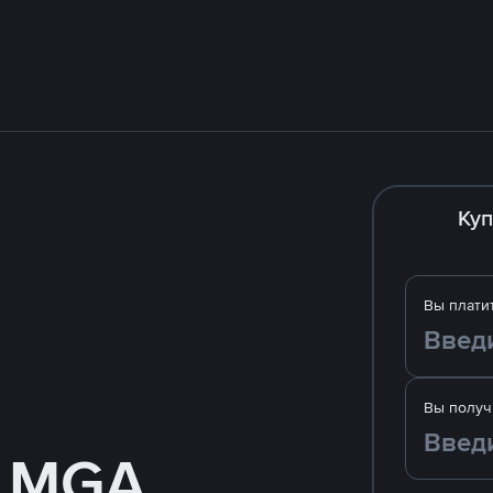
Куп
Вы плати
Вы получ
а MGA