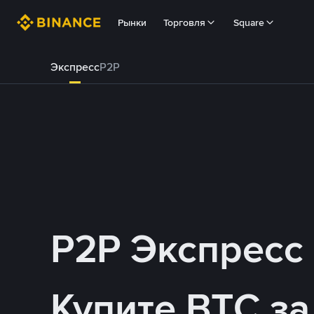
Рынки
Торговля
Square
Экспресс
P2P
P2P Экспресс
Купите BTC з