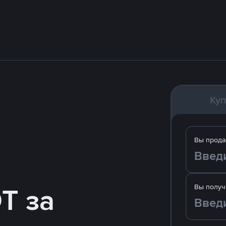
Куп
Вы прода
T за
Вы получ