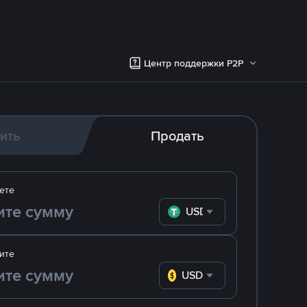
Центр поддержки P2P
ить
Продать
ете
USDT
ите
USD