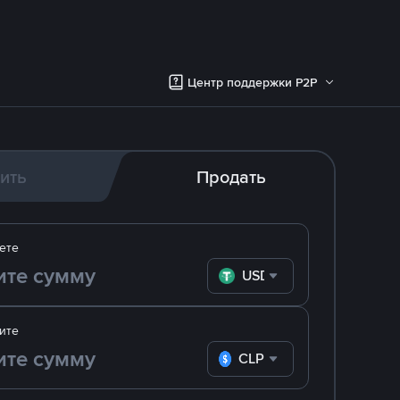
Центр поддержки P2P
ить
Продать
ете
USDT
ите
CLP