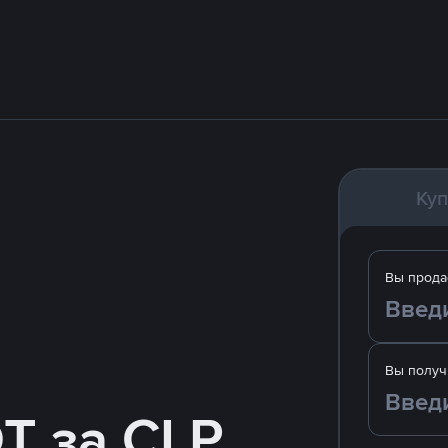
Куп
Вы прода
Вы получ
T за CLP