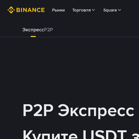
Рынки
Торговля
Square
Экспресс
P2P
P2P Экспресс
Купите USDT 