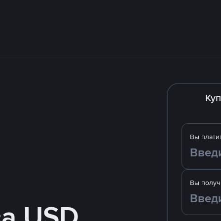
Куп
Вы плати
Вы получ
за USD