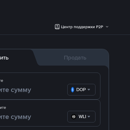
Центр поддержки P2P
ить
Продать
те
DOP
ите
WLD