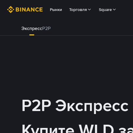
Рынки
Торговля
Square
Экспресс
P2P
P2P Экспресс
Купите WLD з