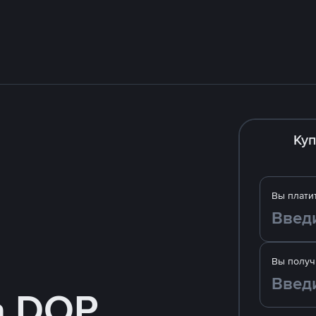
Куп
Вы плати
Вы получ
а DOP