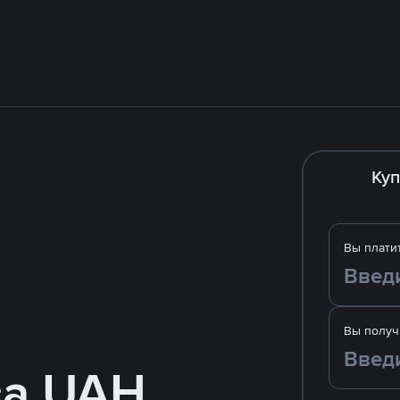
Куп
Вы плати
Вы получ
за UAH