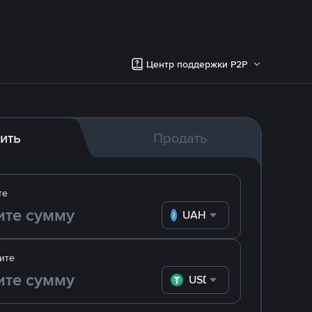
Центр поддержки P2P
ить
Продать
те
UAH
ите
USDT