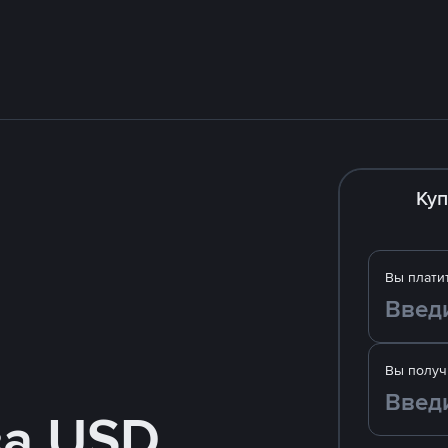
Куп
Вы плати
Вы получ
за USD