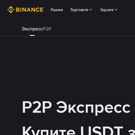
Рынки
Торговля
Square
Экспресс
P2P
P2P Экспресс
Купите USDT 