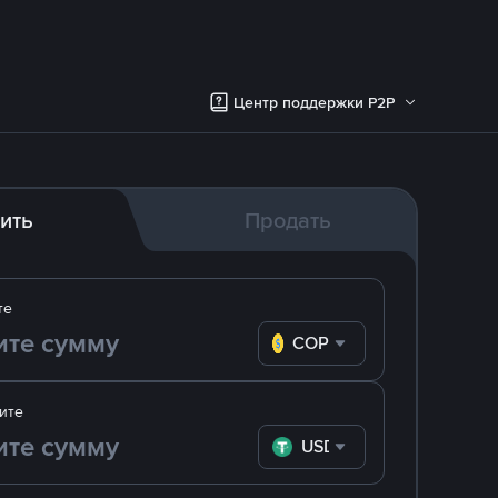
Центр поддержки P2P
ить
Продать
те
COP
ите
USDT