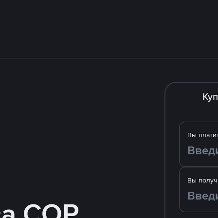
Куп
Вы плати
Вы получ
за COP