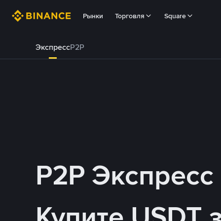
Рынки
Торговля
Square
Экспресс
P2P
P2P Экспресс
Купите USDT 