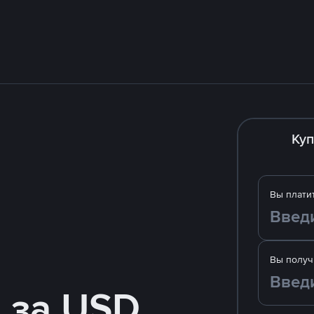
Куп
Вы плати
Вы получ
 за USD