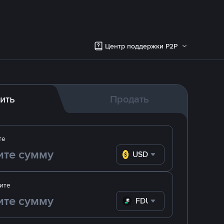
Центр поддержки P2P
ить
Продать
те
USD
ите
FDUSD