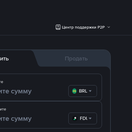
Центр поддержки P2P
ить
Продать
те
BRL
ите
FDUSD