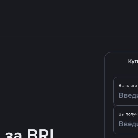
Куп
Вы плати
Вы получ
 за BRL