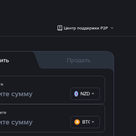
Центр поддержки P2P
ить
Продать
те
NZD
ите
BTC