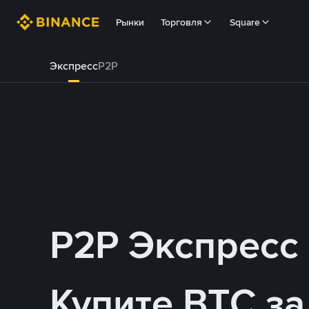
Рынки
Торговля
Square
Экспресс
P2P
P2P Экспресс
Купите BTC з