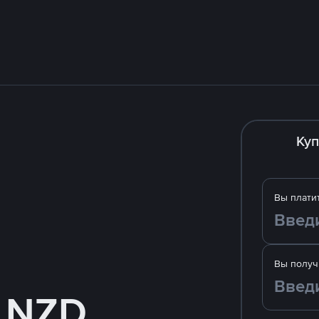
Куп
Вы плати
Вы получ
а NZD