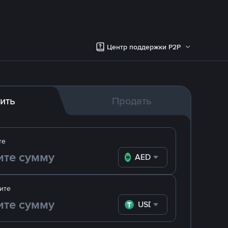
Центр поддержки P2P
ить
Продать
те
AED
ите
USDT