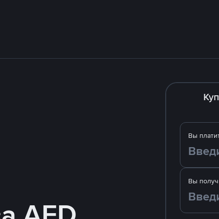
Куп
Вы плати
Вы получ
за AED