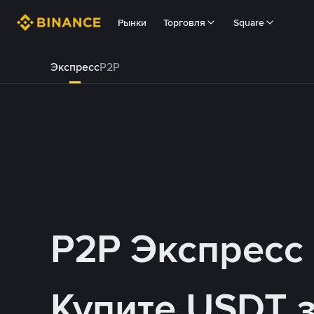
Рынки
Торговля
Square
Экспресс
P2P
P2P Экспресс
Купите USDT 