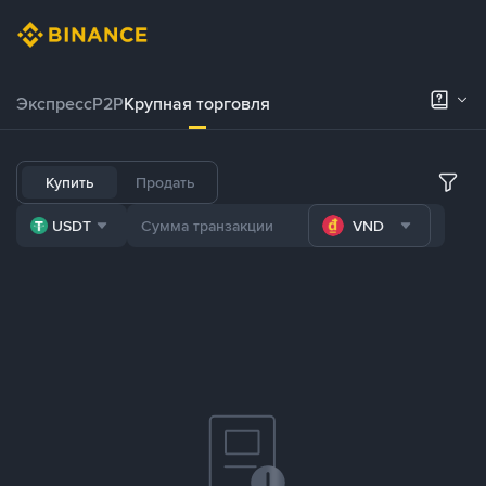
Экспресс
P2P
Крупная торговля
Купить
Продать
USDT
VND