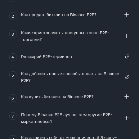
Как продать биткоин на Binance P2P?
2
Какие криптовалюты доступны в зоне P2P-
3
торговли?
Глоссарий P2P-терминов
4
Как добавить новые способы оплаты на Binance
5
P2P?
Как купить биткоин на Binance P2P?
6
Почему Binance P2P лучше, чем другие P2P-
7
маркетплейсы?
Как защитить себя от мошенничества? Эксроу-
8