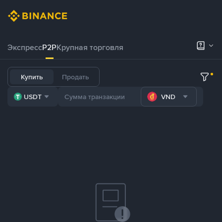
Экспресс
P2P
Крупная торговля
Купить
Продать
USDT
VND