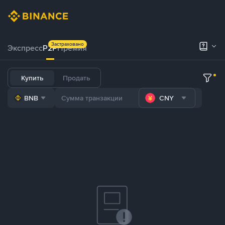
Застраховано
Экспресс
P2P
Премия
Купить
Продать
BNB
CNY