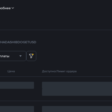
робнее
TH
ADA
SHIB
DOGE
TUSD
платы
Цена
Доступно/Лимит ордера