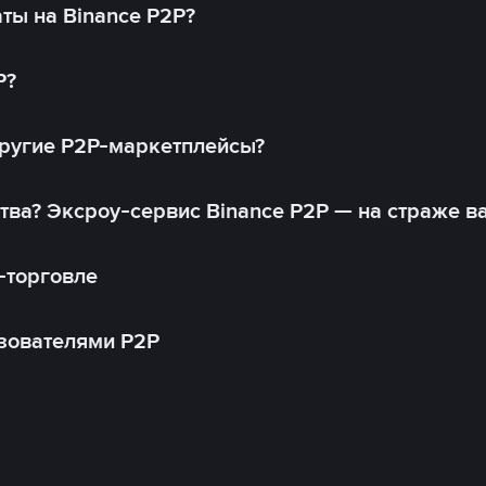
ты на Binance P2P?
P?
другие P2P-маркетплейсы?
тва? Эксроу-сервис Binance P2P — на страже в
-торговле
зователями P2P