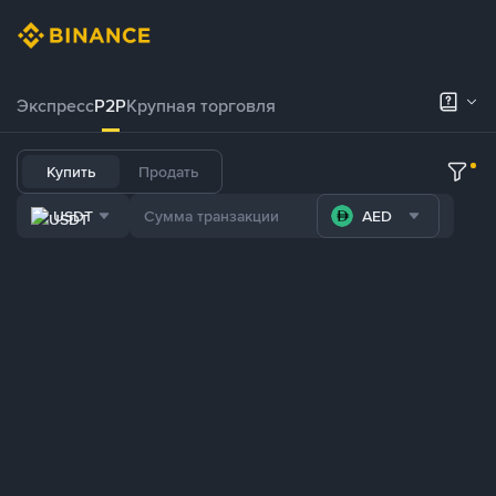
Экспресс
P2P
Крупная торговля
Купить
Продать
USDT
AED