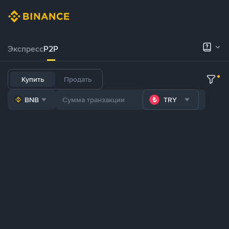
Экспресс
P2P
Купить
Продать
BNB
TRY