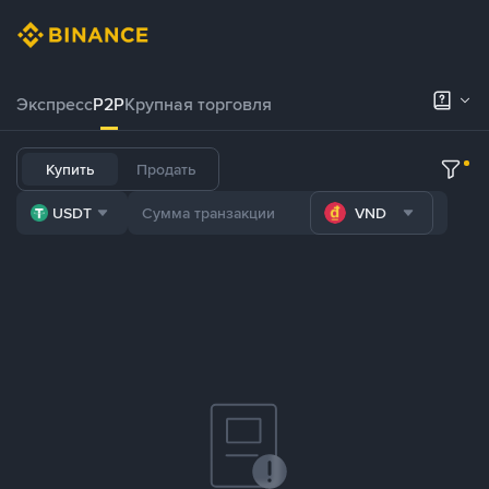
Экспресс
P2P
Крупная торговля
Купить
Продать
USDT
VND