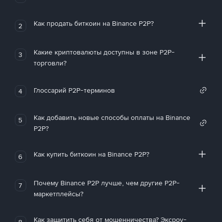
Как продать биткоин на Binance P2P?
2
Какие криптовалюты доступны в зоне P2P-
3
торговли?
Глоссарий P2P-терминов
4
Как добавить новые способы оплаты на Binance
5
P2P?
Как купить биткоин на Binance P2P?
6
Почему Binance P2P лучше, чем другие P2P-
7
маркетплейсы?
Как защитить себя от мошенничества? Эксроу-
8