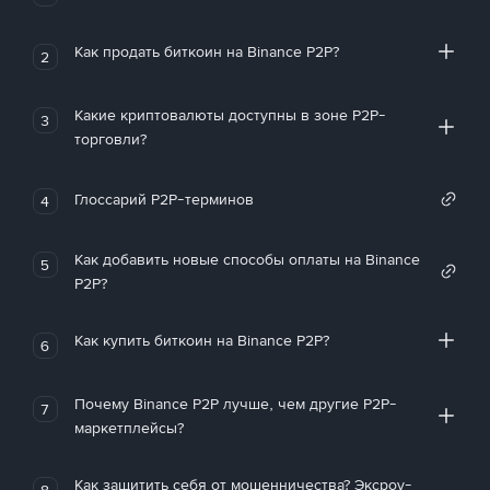
Как продать биткоин на Binance P2P?
2
Какие криптовалюты доступны в зоне P2P-
3
торговли?
Глоссарий P2P-терминов
4
Как добавить новые способы оплаты на Binance
5
P2P?
Как купить биткоин на Binance P2P?
6
Почему Binance P2P лучше, чем другие P2P-
7
маркетплейсы?
Как защитить себя от мошенничества? Эксроу-
8