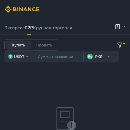
Экспресс
P2P
Крупная торговля
Купить
Продать
USDT
PKR