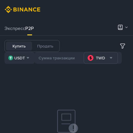
Экспресс
P2P
Купить
Продать
USDT
TWD