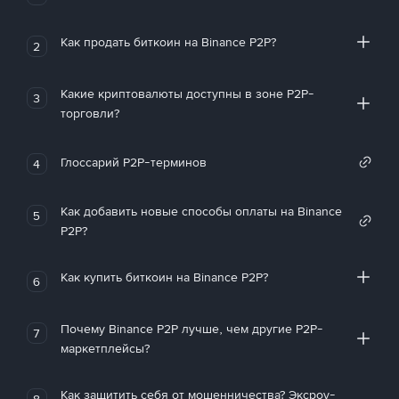
Как продать биткоин на Binance P2P?
2
Какие криптовалюты доступны в зоне P2P-
3
торговли?
Глоссарий P2P-терминов
4
Как добавить новые способы оплаты на Binance
5
P2P?
Как купить биткоин на Binance P2P?
6
Почему Binance P2P лучше, чем другие P2P-
7
маркетплейсы?
Как защитить себя от мошенничества? Эксроу-
8