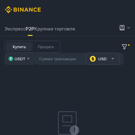
Экспресс
P2P
Крупная торговля
Купить
Продать
USDT
USD