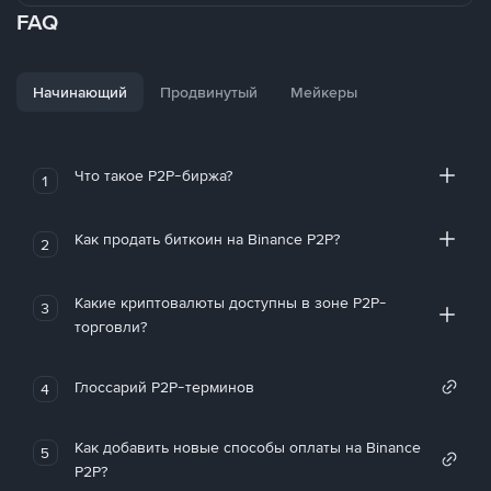
FAQ
Начинающий
Продвинутый
Мейкеры
Что такое P2P-биржа?
1
Как продать биткоин на Binance P2P?
2
Какие криптовалюты доступны в зоне P2P-
3
торговли?
Глоссарий P2P-терминов
4
Как добавить новые способы оплаты на Binance
5
P2P?