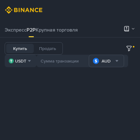
Экспресс
P2P
Крупная торговля
Купить
Продать
USDT
AUD