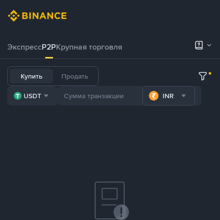
Экспресс
P2P
Крупная торговля
Купить
Продать
USDT
INR