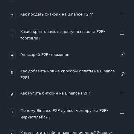
Как продать биткоин на Binance P2P?
2
Какие криптовалюты доступны в зоне P2P-
3
торговли?
Глоссарий P2P-терминов
4
Как добавить новые способы оплаты на Binance
5
P2P?
Как купить биткоин на Binance P2P?
6
Почему Binance P2P лучше, чем другие P2P-
7
маркетплейсы?
Как защитить себя от мошенничества? Эксроу-
8