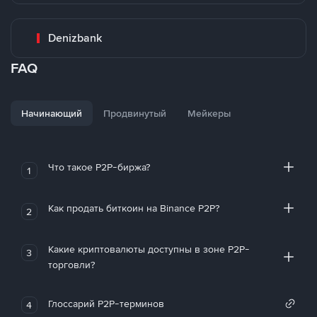
Denizbank
FAQ
Начинающий
Продвинутый
Мейкеры
Что такое P2P-биржа?
1
Как продать биткоин на Binance P2P?
2
Какие криптовалюты доступны в зоне P2P-
3
торговли?
Глоссарий P2P-терминов
4