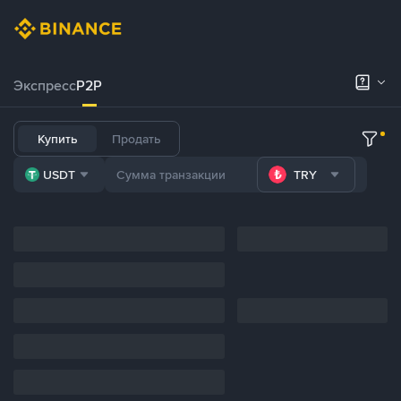
Экспресс
P2P
Купить
Продать
USDT
TRY