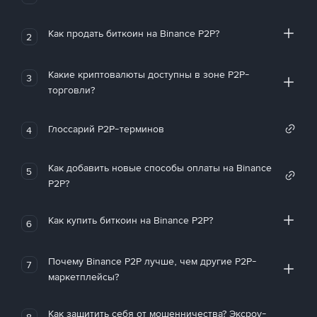
Как продать биткоин на Binance P2P?
2
Какие криптовалюты доступны в зоне P2P-
3
торговли?
Глоссарий P2P-терминов
4
Как добавить новые способы оплаты на Binance
5
P2P?
Как купить биткоин на Binance P2P?
6
Почему Binance P2P лучше, чем другие P2P-
7
маркетплейсы?
Как защитить себя от мошенничества? Эксроу-
8