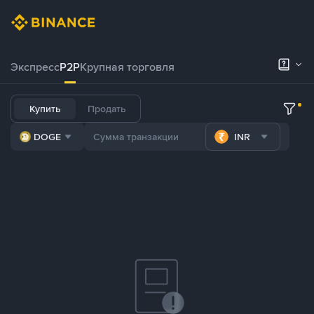
Экспресс
P2P
Крупная торговля
Купить
Продать
DOGE
INR