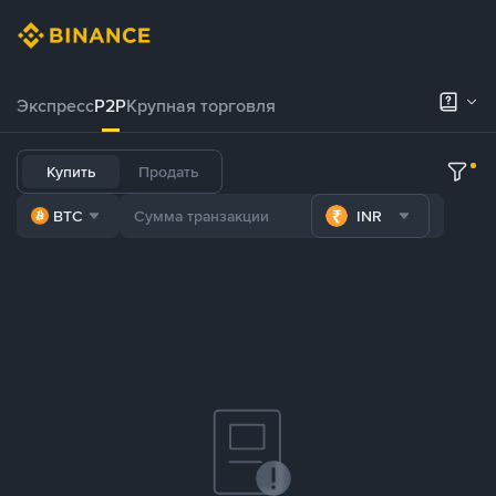
Экспресс
P2P
Крупная торговля
Купить
Продать
BTC
INR