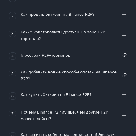
Как продать биткоин на Binance P2P?
2
Какие криптовалюты доступны в зоне P2P-
3
торговли?
Глоссарий P2P-терминов
4
Как добавить новые способы оплаты на Binance
5
P2P?
Как купить биткоин на Binance P2P?
6
Почему Binance P2P лучше, чем другие P2P-
7
маркетплейсы?
Как защитить себя от мошенничества? Эксроу-
8