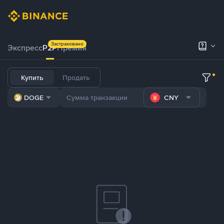
Застраховано
Экспресс
P2P
Премия
Купить
Продать
DOGE
CNY