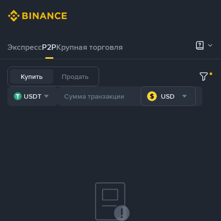
Экспресс
P2P
Крупная торговля
Купить
Продать
USDT
USD