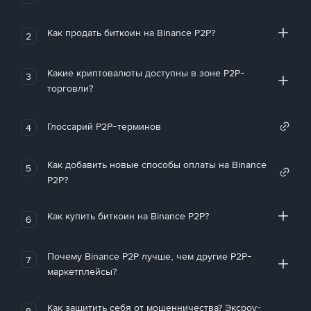
Как продать биткоин на Binance P2P?
2
Какие криптовалюты доступны в зоне P2P-
3
торговли?
Глоссарий P2P-терминов
4
Как добавить новые способы оплаты на Binance
5
P2P?
Как купить биткоин на Binance P2P?
6
Почему Binance P2P лучше, чем другие P2P-
7
маркетплейсы?
Как защитить себя от мошенничества? Эксроу-
8