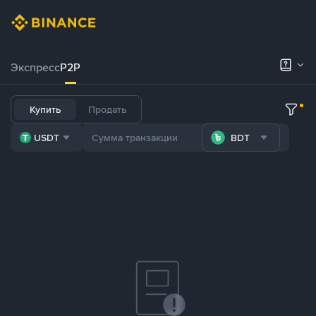
Экспресс
P2P
Купить
Продать
USDT
BDT