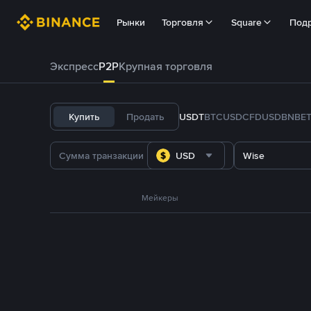
Рынки
Торговля
Square
Под
Экспресс
P2P
Крупная торговля
Купить
Продать
USDT
BTC
USDC
FDUSD
BNB
E
USD
Wise
Мейкеры