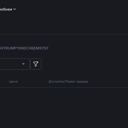
робнее
TH
TRUMP
1000CHEEMS
TST
Цена
Доступно/Лимит ордера