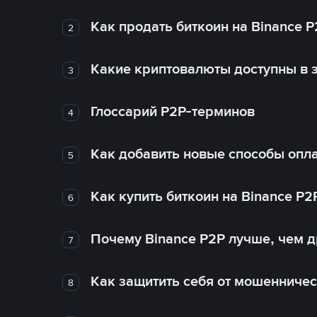
Как продать биткоин на Binance P
2
Какие криптовалюты доступны в з
3
Глоссарий P2P-терминов
4
Как добавить новые способы опла
5
Как купить биткоин на Binance P2
6
Почему Binance P2P лучше, чем 
7
Как защитить себя от мошенничес
8