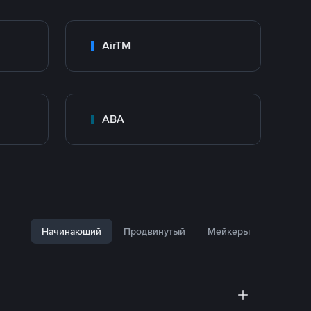
AirTM
ABA
Начинающий
Продвинутый
Мейкеры