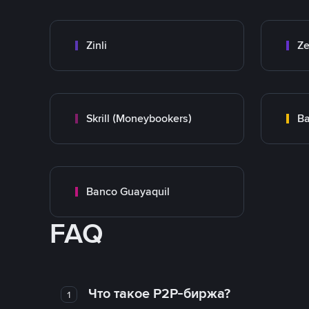
Zinli
Ze
Skrill (Moneybookers)
Ba
Banco Guayaquil
FAQ
Что такое P2P-биржа?
1