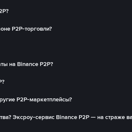
2P?
оне P2P-торговли?
ты на Binance P2P?
P?
другие P2P-маркетплейсы?
тва? Эксроу-сервис Binance P2P — на страже в