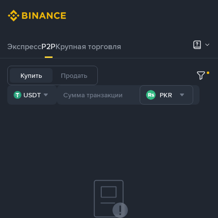
Экспресс
P2P
Крупная торговля
Купить
Продать
USDT
PKR