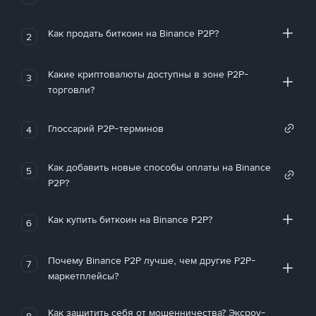
Как продать биткоин на Binance P2P?
2
Какие криптовалюты доступны в зоне P2P-
3
торговли?
Глоссарий P2P-терминов
4
Как добавить новые способы оплаты на Binance
5
P2P?
Как купить биткоин на Binance P2P?
6
Почему Binance P2P лучше, чем другие P2P-
7
маркетплейсы?
Как защитить себя от мошенничества? Эксроу-
8