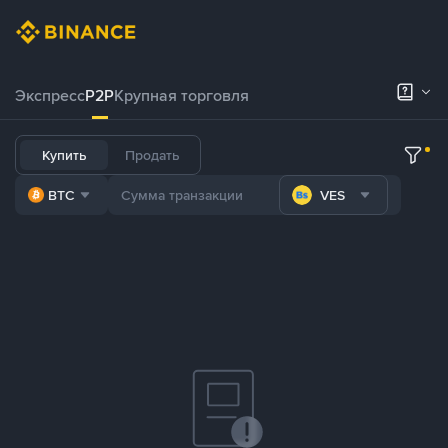
Экспресс
P2P
Крупная торговля
Купить
Продать
BTC
VES