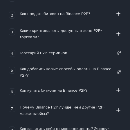
Как продать биткоин на Binance P2P?
2
Какие криптовалюты доступны в зоне P2P-
3
торговли?
Глоссарий P2P-терминов
4
Как добавить новые способы оплаты на Binance
5
P2P?
Как купить биткоин на Binance P2P?
6
Почему Binance P2P лучше, чем другие P2P-
7
маркетплейсы?
Как защитить себя от мошенничества? Эксроу-
8