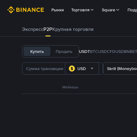
Рынки
Торговля
Square
Под
Экспресс
P2P
Крупная торговля
Купить
Продать
USDT
BTC
USDC
FDUSD
BNB
E
USD
Skrill (Moneyboo
Мейкеры