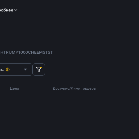
робнее
TH
TRUMP
1000CHEEMS
TST
...
Цена
Доступно/Лимит ордера