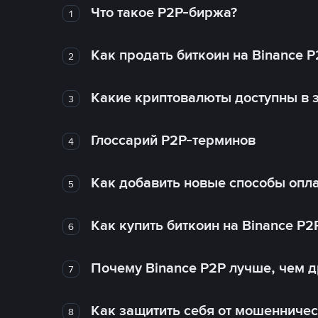
Что такое P2P-биржа?
1
Как продать биткоин на Binance P
2
Какие криптовалюты доступны в з
3
Глоссарий P2P-терминов
4
Как добавить новые способы опла
5
Как купить биткоин на Binance P2
6
Почему Binance P2P лучше, чем 
7
Как защитить себя от мошенничес
8