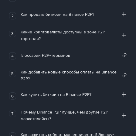
Как продать биткоин на Binance P2P?
2
Какие криптовалюты доступны в зоне P2P-
3
торговли?
Глоссарий P2P-терминов
4
Как добавить новые способы оплаты на Binance
5
P2P?
Как купить биткоин на Binance P2P?
6
Почему Binance P2P лучше, чем другие P2P-
7
маркетплейсы?
Как защитить себя от мошенничества? Эксроу-
8