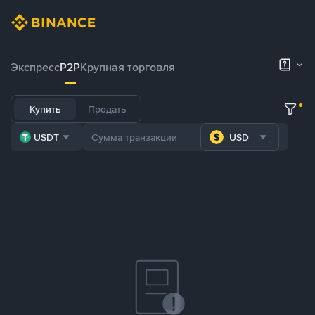
Экспресс
P2P
Крупная торговля
Купить
Продать
USDT
USD