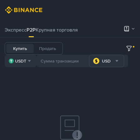
Экспресс
P2P
Крупная торговля
Купить
Продать
USDT
USD