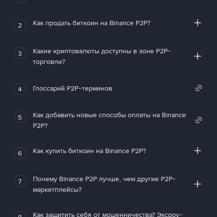
Как продать биткоин на Binance P2P?
2
Какие криптовалюты доступны в зоне P2P-
3
торговли?
Глоссарий P2P-терминов
4
Как добавить новые способы оплаты на Binance
5
P2P?
Как купить биткоин на Binance P2P?
6
Почему Binance P2P лучше, чем другие P2P-
7
маркетплейсы?
Как защитить себя от мошенничества? Эксроу-
8