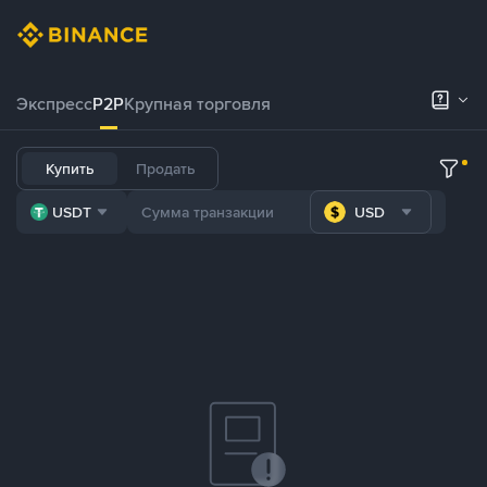
Экспресс
P2P
Крупная торговля
Купить
Продать
USDT
USD