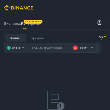
Застраховано
Экспресс
P2P
Премия
Купить
Продать
USDT
CNY