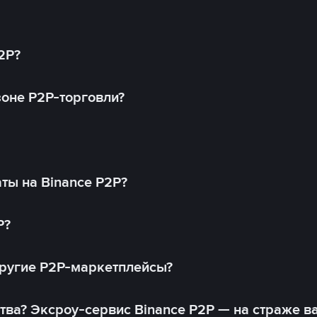
2P?
оне P2P-торговли?
ты на Binance P2P?
P?
другие P2P-маркетплейсы?
тва? Эксроу-сервис Binance P2P — на страже в