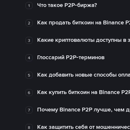
Что такое P2P-биржа?
1
Как продать биткоин на Binance P
2
Какие криптовалюты доступны в з
3
Глоссарий P2P-терминов
4
Как добавить новые способы опла
5
Как купить биткоин на Binance P2
6
Почему Binance P2P лучше, чем 
7
Как защитить себя от мошенничес
8