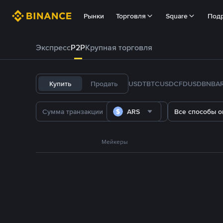
Рынки
Торговля
Square
Под
Экспресс
P2P
Крупная торговля
Купить
Продать
USDT
BTC
USDC
FDUSD
BNB
A
ARS
Все способы о
Мейкеры