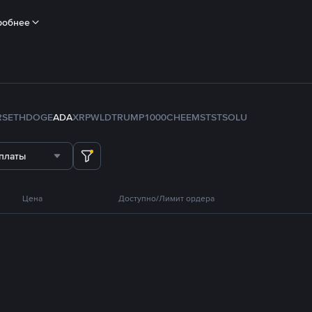
робнее
RS
ETH
DOGE
ADA
XRP
WLD
TRUMP
1000CHEEMS
TST
SOL
U
платы
Цена
Доступно/Лимит ордера