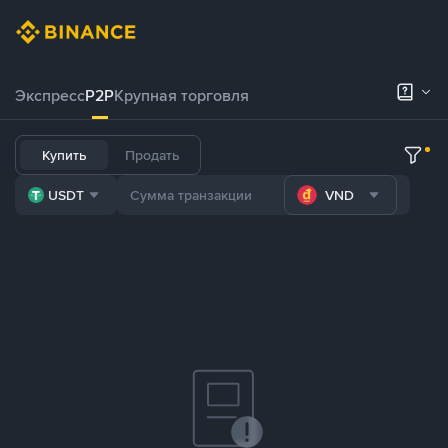
Экспресс
P2P
Крупная торговля
Купить
Продать
USDT
VND