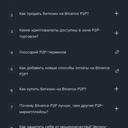
Как продать биткоин на Binance P2P?
2
Какие криптовалюты доступны в зоне P2P-
3
торговли?
Глоссарий P2P-терминов
4
Как добавить новые способы оплаты на Binance
5
P2P?
Как купить биткоин на Binance P2P?
6
Почему Binance P2P лучше, чем другие P2P-
7
маркетплейсы?
Как защитить себя от мошенничества? Эксроу-
8