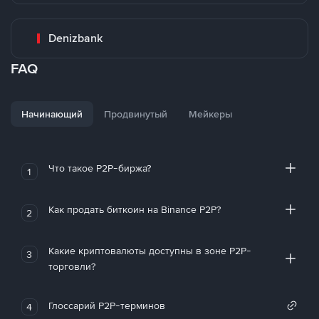
Denizbank
FAQ
Начинающий
Продвинутый
Мейкеры
Что такое P2P-биржа?
1
Как продать биткоин на Binance P2P?
2
Какие криптовалюты доступны в зоне P2P-
3
торговли?
Глоссарий P2P-терминов
4