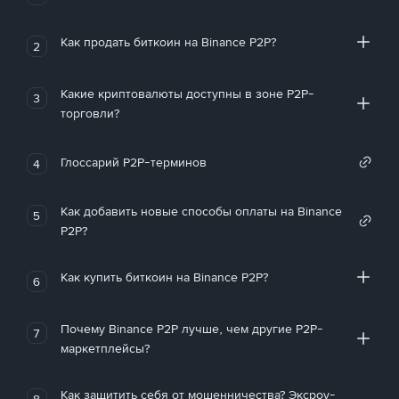
Как продать биткоин на Binance P2P?
2
Какие криптовалюты доступны в зоне P2P-
3
торговли?
Глоссарий P2P-терминов
4
Как добавить новые способы оплаты на Binance
5
P2P?
Как купить биткоин на Binance P2P?
6
Почему Binance P2P лучше, чем другие P2P-
7
маркетплейсы?
Как защитить себя от мошенничества? Эксроу-
8