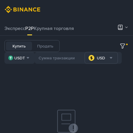
Экспресс
P2P
Крупная торговля
Купить
Продать
USDT
USD