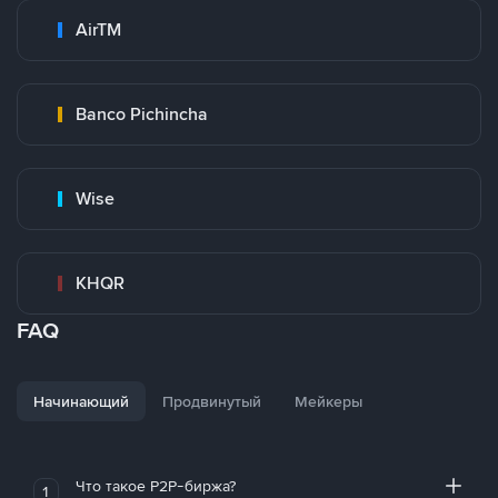
AirTM
Banco Pichincha
Wise
KHQR
FAQ
Начинающий
Продвинутый
Мейкеры
Что такое P2P-биржа?
1